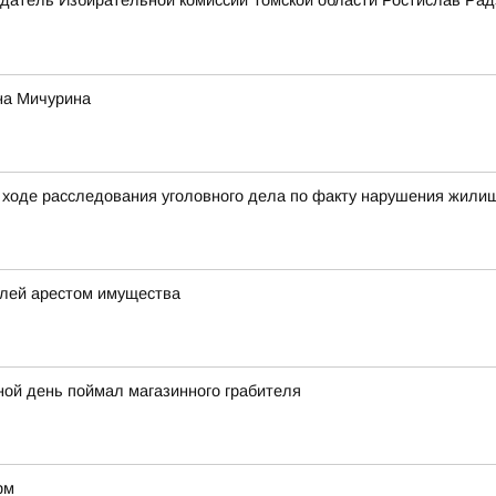
датель Избирательной комиссии Томской области Ростислав Рад
на Мичурина
ходе расследования уголовного дела по факту нарушения жилищ
елей арестом имущества
ной день поймал магазинного грабителя
рм