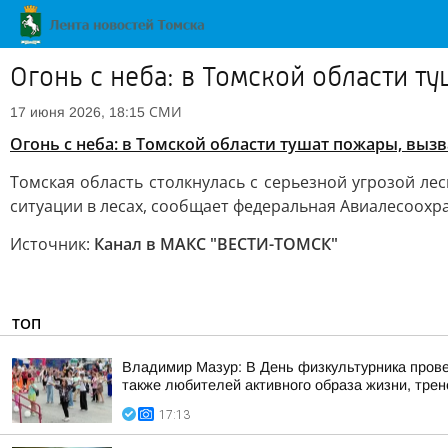
Огонь с неба: в Томской области т
СМИ
17 июня 2026, 18:15
Огонь с неба: в Томской области тушат пожары, выз
Томская область столкнулась с серьезной угрозой л
ситуации в лесах, сообщает федеральная Авиалесоохр
Источник:
Канал в МАКС "ВЕСТИ-ТОМСК"
ТОП
Владимир Мазур: В День физкультурника прове
также любителей активного образа жизни, трене
17:13