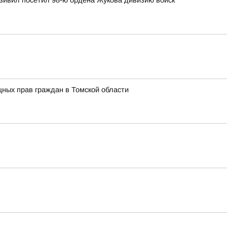
зивил посетил 98-ю ордена Жукова дивизию войск
ных прав граждан в Томской области