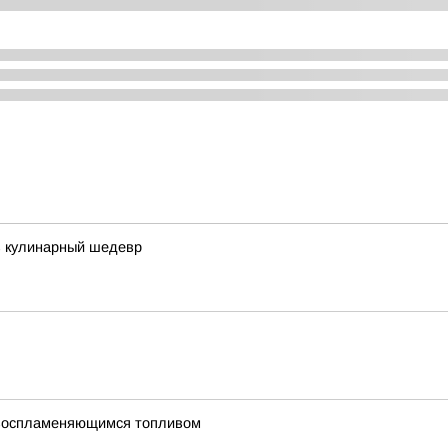
в кулинарный шедевр
овоспламеняющимся топливом