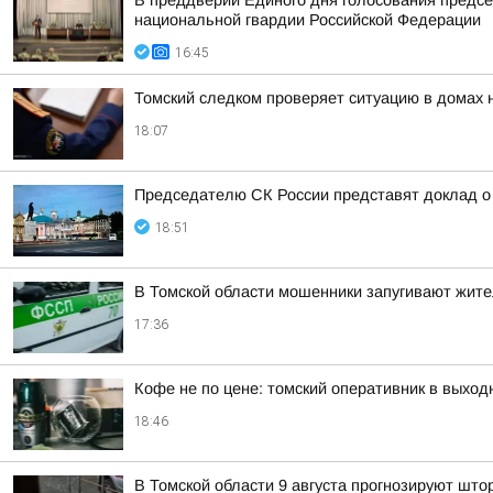
В преддверии Единого дня голосования предсе
национальной гвардии Российской Федерации
16:45
Томский следком проверяет ситуацию в домах 
18:07
Председателю СК России представят доклад о 
18:51
В Томской области мошенники запугивают жит
17:36
Кофе не по цене: томский оперативник в выход
18:46
В Томской области 9 августа прогнозируют што