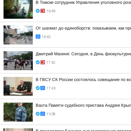
В Томске сотрудник Управления уголовного ро
16:49
От шахмат до единоборств: показываем, как пр
16:42
Дмитрий Махиня: Сегодня, в День физкультур
17:42
В ГВСУ СК России состоялось совещание по во
17:43
Вахта Памяти судебного пристава Андрея Кры
13:08