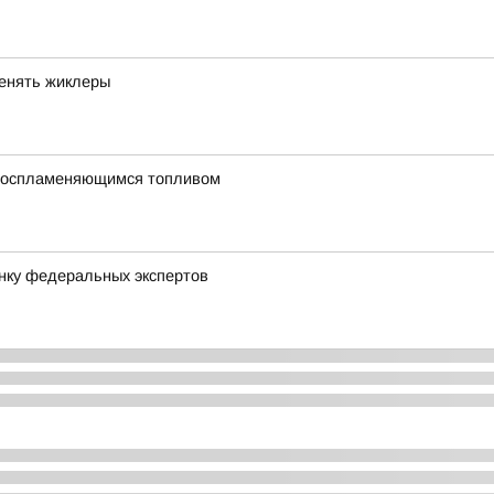
менять жиклеры
овоспламеняющимся топливом
нку федеральных экспертов