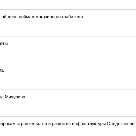
ной день поймал магазинного грабителя
веты
ма
на Мичурина
просам строительства и развития инфраструктуры Следственног