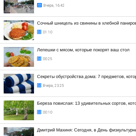
Вчера, 16:42
Сочный шницель из свинины в хлебной паниров
01:10
Лепешки с мясом, которые покорят ваш стол
00:25
Секреты обустройства дома: 7 предметов, кот
Вчера, 23:25
Береза повислая: 13 удивительных сортов, кот
00:10
Дмитрий Махиня: Сегодня, в День физкультур