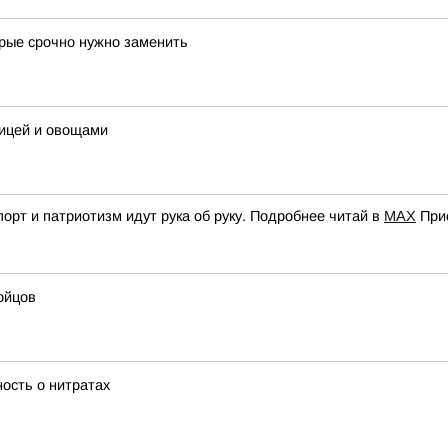
орые срочно нужно заменить
рицей и овощами
орт и патриотизм идут рука об руку. Подробнее читай в
МАХ
При
ойцов
ость о нитратах