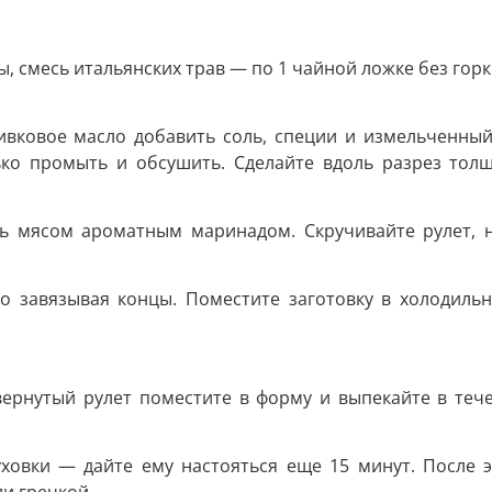
ы, смесь итальянских трав — по 1 чайной ложке без гор
вковое масло добавить соль, специи и измельченный ч
о промыть и обсушить. Сделайте вдоль разрез толщин
 мясом ароматным маринадом. Скручивайте рулет, н
тно завязывая концы. Поместите заготовку в холодиль
вернутый рулет поместите в форму и выпекайте в тече
ховки — дайте ему настояться еще 15 минут. После э
ли гречкой.