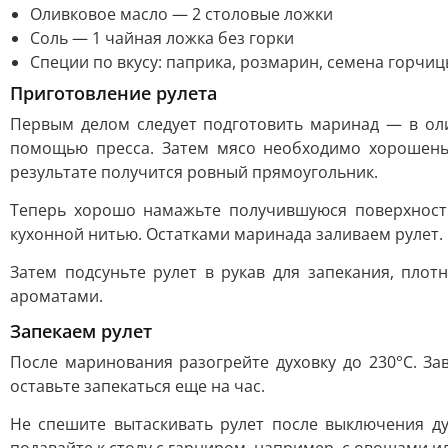
Оливковое масло — 2 столовые ложки
Соль — 1 чайная ложка без горки
Специи по вкусу: паприка, розмарин, семена горчиц
Приготовление рулета
Первым делом следует подготовить маринад — в оли
помощью пресса. Затем мясо необходимо хорошеньк
результате получится ровный прямоугольник.
Теперь хорошо намажьте получившуюся поверхность
кухонной нитью. Остатками маринада заливаем рулет.
Затем подсуньте рулет в рукав для запекания, пло
ароматами.
Запекаем рулет
После маринования разогрейте духовку до 230°C. За
оставьте запекаться еще на час.
Не спешите вытаскивать рулет после выключения ду
подавайте к столу с гарниром, например, с овощами и