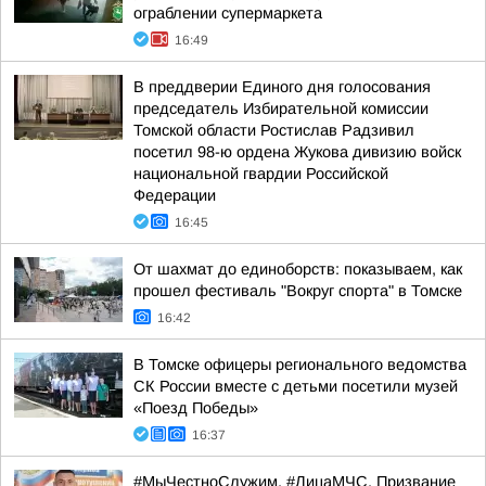
ограблении супермаркета
16:49
В преддверии Единого дня голосования
председатель Избирательной комиссии
Томской области Ростислав Радзивил
посетил 98-ю ордена Жукова дивизию войск
национальной гвардии Российской
Федерации
16:45
От шахмат до единоборств: показываем, как
прошел фестиваль "Вокруг спорта" в Томске
16:42
В Томске офицеры регионального ведомства
СК России вместе с детьми посетили музей
«Поезд Победы»
16:37
#МыЧестноСлужим. #ЛицаМЧС. Призвание