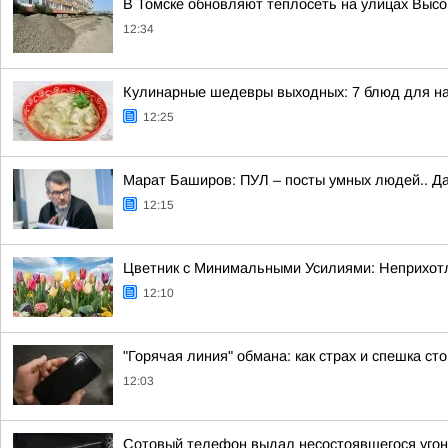
В Томске обновляют теплосеть на улицах Высо
12:34
Кулинарные шедевры выходных: 7 блюд для н
12:25
Марат Баширов: ПУЛ – посты умных людей.. Да
12:15
Цветник с Минимальными Усилиями: Неприхотл
12:10
"Горячая линия" обмана: как страх и спешка с
12:03
Сотовый телефон выдал несостоявшегося угон