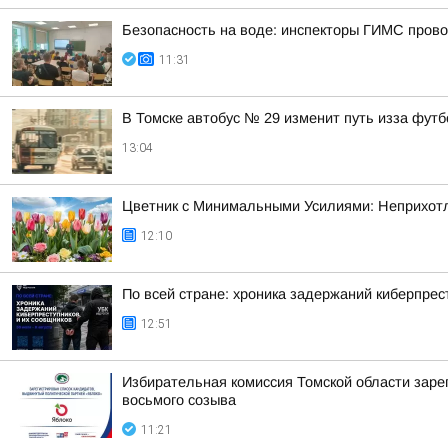
Безопасность на воде: инспекторы ГИМС провод
11:31
В Томске автобус № 29 изменит путь изза фут
13:04
Цветник с Минимальными Усилиями: Неприхотл
12:10
По всей стране: хроника задержаний киберпрес
12:51
Избирательная комиссия Томской области заре
восьмого созыва
11:21