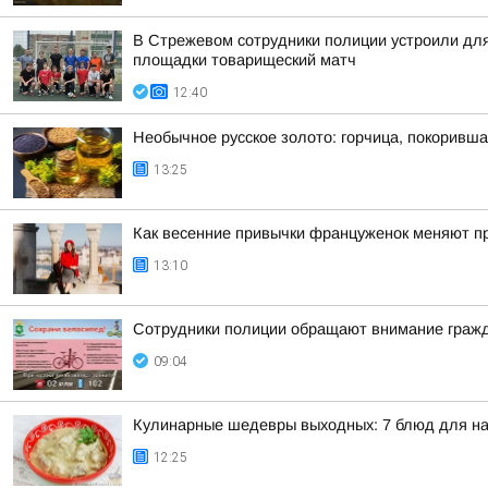
В Стрежевом сотрудники полиции устроили дл
площадки товарищеский матч
12:40
Необычное русское золото: горчица, покоривш
13:25
Как весенние привычки француженок меняют пр
13:10
Сотрудники полиции обращают внимание гражд
09:04
Кулинарные шедевры выходных: 7 блюд для на
12:25