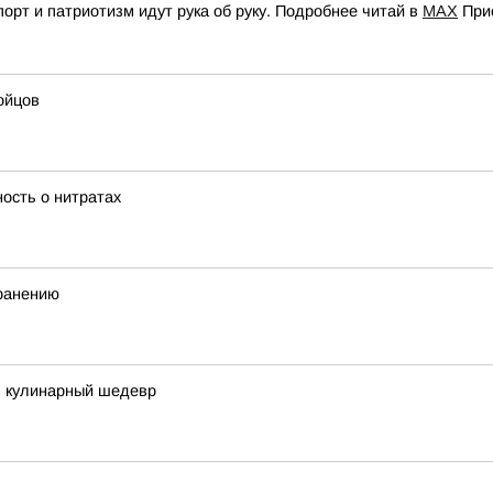
орт и патриотизм идут рука об руку. Подробнее читай в
МАХ
При
ойцов
ость о нитратах
хранению
в кулинарный шедевр