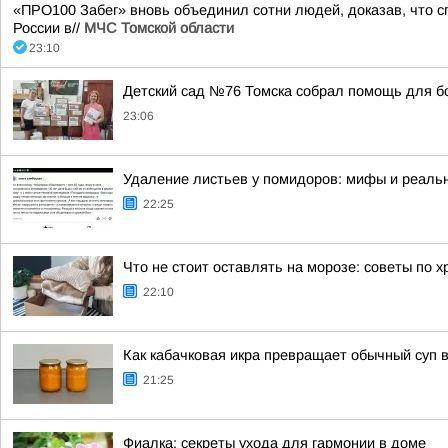
«ПРО100 Забег» вновь объединил сотни людей, доказав, что сп
России в//
МЧС Томской области
23:10
Детский сад №76 Томска собрал помощь для б
23:06
Удаление листьев у помидоров: мифы и реальн
22:25
Что не стоит оставлять на морозе: советы по 
22:10
Как кабачковая икра превращает обычный суп 
21:25
Фиалка: секреты ухода для гармонии в доме