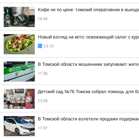
Кофе не по цене: томский оперативник в выход
18:46
Новый взгляд на кето: освежающий салат с ку
23:10
В Томской области мошенники запугивают жит
17:36
Детский сад №76 Томска собрал помощь для б
23:06
В Томской области взлетели продажи подержа
17:07