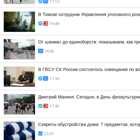
17:13
В Томске сотрудник Управления уголовного ро
16:49
От шахмат до единоборств: показываем, как пр
16:42
В ГВСУ СК России состоялось совещание по во
17:43
Дмитрий Махиня: Сегодня, в День физкультур
17:42
Секреты обустройства дома: 7 предметов, кот
23:25