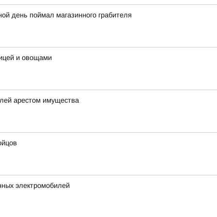
ной день поймал магазинного грабителя
рицей и овощами
елей арестом имущества
ойцов
нных электромобилей