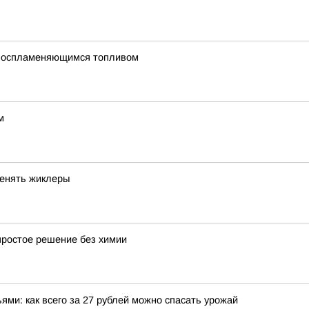
овоспламеняющимся топливом
м
менять жиклеры
простое решение без химии
ми: как всего за 27 рублей можно спасать урожай