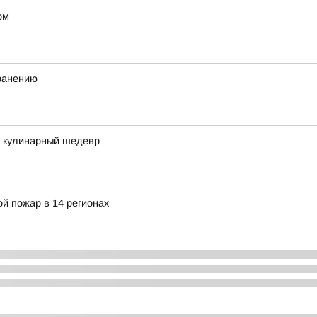
рм
хранению
в кулинарный шедевр
й пожар в 14 регионах