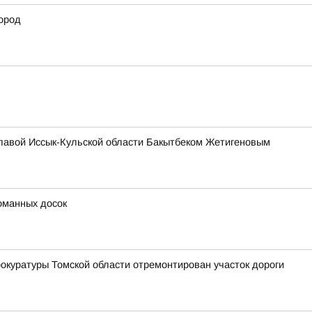
ород
главой Иссык-Кульской области Бакытбеком Жетигеновым
оманных досок
окуратуры Томской области отремонтирован участок дороги