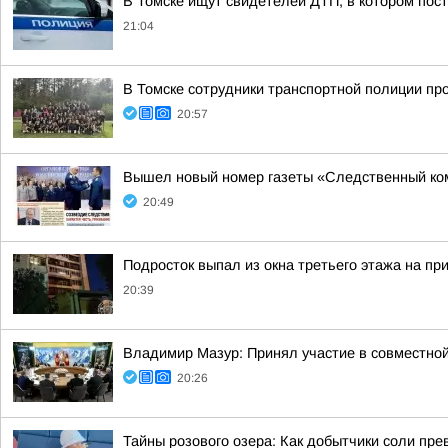
В Томске ищут свидетелей ДТП, в котором пос
21:04
В Томске сотрудники транспортной полиции пр
20:57
Вышел новый номер газеты «Следственный ко
20:49
Подросток выпал из окна третьего этажа на пр
20:39
Владимир Мазур: Принял участие в совместной
20:26
Тайны розового озера: Как добытчики соли пр