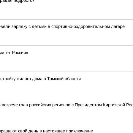
традал подросток
овели зарядку с детьми в спортивно-оздоровительном лагере
митет России»
истройку жилого дома в Томской области
 встрече глав российских регионов с Президентом Киргизской 
евращают свой день в настоящее приключение