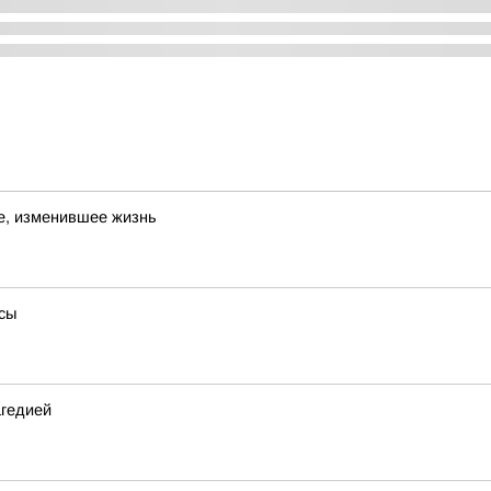
е, изменившее жизнь
сы
агедией