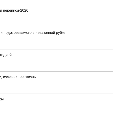
й переписи-2026
и подозреваемого в незаконной рубке
агедией
е, изменившее жизнь
сы