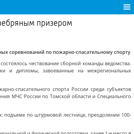
еребряным призером
ных соревнований по пожарно-спасательному спорту
 состоялось чествование сборной команды ведомства.
бки и дипломы, завоеванные на межрегиональных
арно-спасательного спорта России среди субъектов
ления МЧС России по Томской области и Специального
х: подъеме по штурмовой лестнице, преодолении 100-
нальной и физической подготовки, заняв 1-е место в