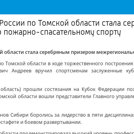
России по Томской области стала с
 пожарно-спасательному спорту
ой области стала серебряным призером межрегиональ
по Томской области в ходе торжественного построения
евич Андреев вручил спортсменам заслуженные ку
 область) прошли состязания на Кубок Федерации пож
Томской области вошли представители Главного управ
нов Сибири боролись за лидерство в пяти дисциплина
эстафете и боевом развертывании.
области продемонстрировала высокий уровень профессио