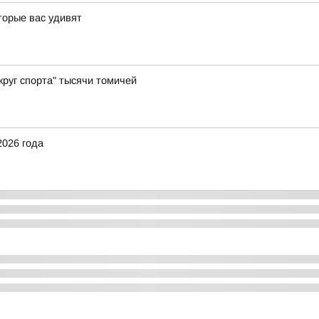
торые вас удивят
руг спорта" тысячи томичей
2026 года