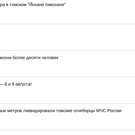
ара в томском "Йохане пивохане"
 жизни более десяти человек
8 и 9 августа!
ных метров ликвидировали томские огнеборцы МЧС России