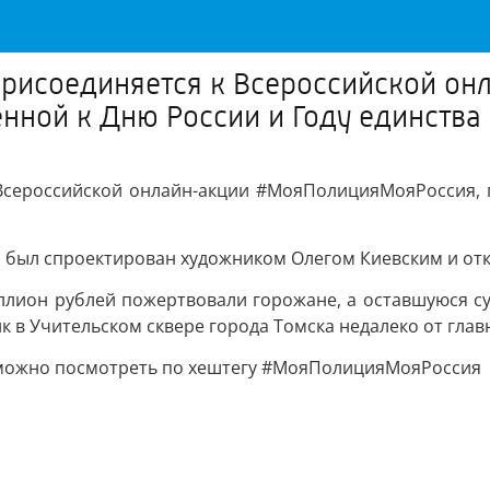
присоединяется к Всероссийской он
ной к Дню России и Году единства
Всероссийской онлайн-акции #МояПолицияМояРоссия, 
 был спроектирован художником Олегом Киевским и отк
ллион рублей пожертвовали горожане, а оставшуюся с
 в Учительском сквере города Томска недалеко от глав
 можно посмотреть по хештегу #МояПолицияМояРоссия