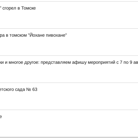
 сгорел в Томске
ра в томском "Йохане пивохане"
и и многое другое: представляем афишу мероприятий с 7 по 9 ав
тского сада № 63
е