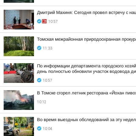
Дмитрий Махиня: Сегодня провел встречу с н
10:57
Томская межрайонная природоохранная прокур
11:33
По информации департамента городского хозяй
день полностью обновили участок водовода ди
10:57
В Томске сгорел летник ресторана «Йохан пиво
10:12
Во время выездных обследований за эту недел
10:04