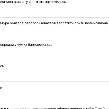
аличила выплату и чем это закончилось
атура обязала лесопользователя заплатить почти полмиллиона 
епродажу чужих банковских карт
дом
е
и и многое другое: представляем афишу мероприятий с 7 по 9 ав