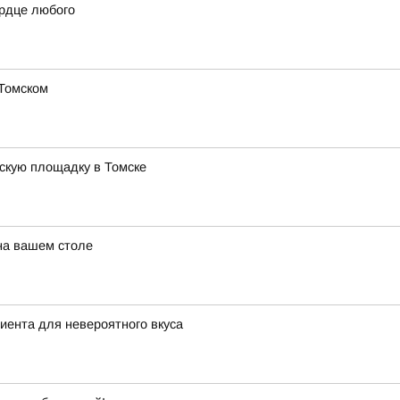
ердце любого
 Томском
тскую площадку в Томске
 на вашем столе
диента для невероятного вкуса