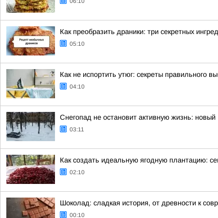
06:10
Как преобразить драники: три секретных ингре
05:10
Как не испортить утюг: секреты правильного в
04:10
Снегопад не остановит активную жизнь: новый 
03:11
Как создать идеальную ягодную плантацию: се
02:10
Шоколад: сладкая история, от древности к сов
00:10