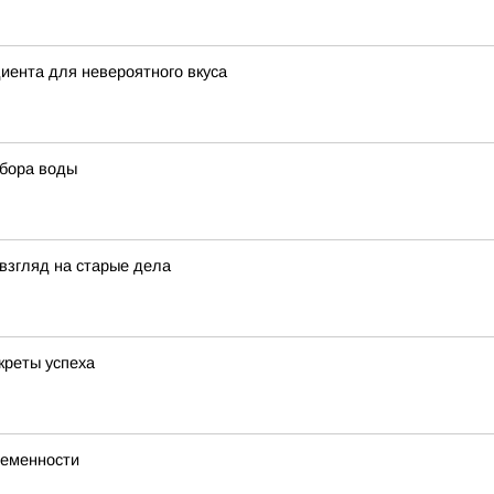
диента для невероятного вкуса
ыбора воды
взгляд на старые дела
креты успеха
ременности