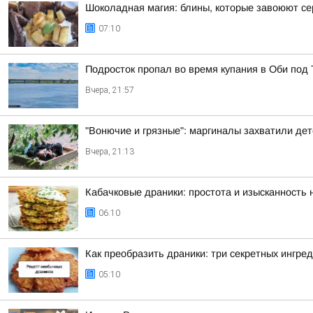
Шоколадная магия: блины, которые завоюют с
07:10
Подросток пропал во время купания в Оби под
Вчера, 21:57
"Вонючие и грязные": маргиналы захватили де
Вчера, 21:13
Кабачковые драники: простота и изысканность
06:10
Как преобразить драники: три секретных ингре
05:10