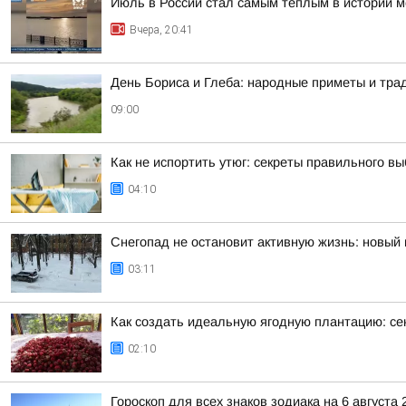
Июль в России стал самым теплым в истории 
Вчера, 20:41
День Бориса и Глеба: народные приметы и трад
09:00
Как не испортить утюг: секреты правильного в
04:10
Снегопад не остановит активную жизнь: новый 
03:11
Как создать идеальную ягодную плантацию: се
02:10
Гороскоп для всех знаков зодиака на 6 августа 