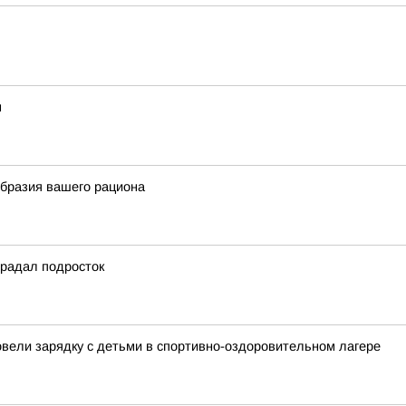
м
образия вашего рациона
традал подросток
овели зарядку с детьми в спортивно-оздоровительном лагере