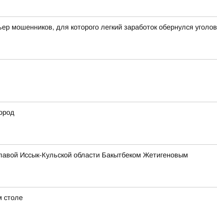
ьер мошенников, для которого легкий заработок обернулся угол
ород
главой Иссык-Кульской области Бакытбеком Жетигеновым
м столе