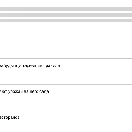
 забудьте устаревшие правила
яют урожай вашего сада
есторанов