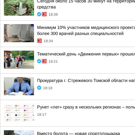
Сегодня около 15 часов 30 минут на территор
средства
18:39
Минимум 10% участников медицинского проекта 
более 300 врачей разных специальностей
18:34
Тематический день «Движения первых» проше
18:21
Прокуратура г. Стрежевого Томской области на
18:18
Рунет «лег» сразу в нескольких регионах – по
18:17
Вместо болота — новая спортплощадка