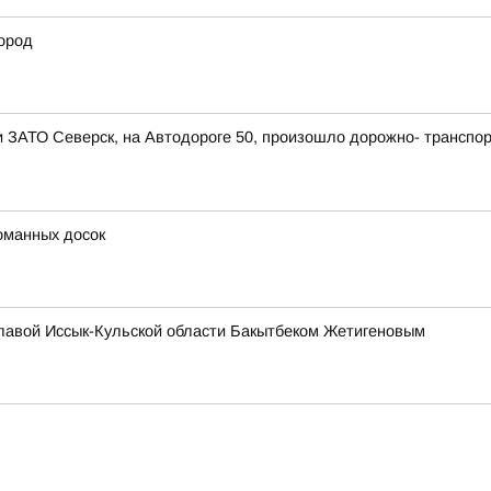
ород
ии ЗАТО Северск, на Автодороге 50, произошло дорожно- транспо
оманных досок
главой Иссык-Кульской области Бакытбеком Жетигеновым