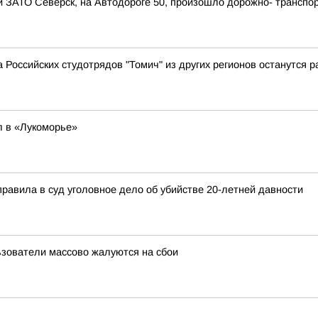
ии ЗАТО Северск, на Автодороге 50, произошло дорожно- транспо
Российских студотрядов "Томич" из других регионов останутся ра
л в «Лукоморье»
правила в суд уголовное дело об убийстве 20-летней давности
льзователи массово жалуются на сбои