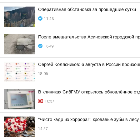
Оперативная обстановка за прошедшие сутки
11:43
После вмешательства Асиновской городской пр
16:49
Сергей Колясников: 6 августа в России произо
18:06
В клиниках СибГМУ открылось обновлённое от
16:37
"Чисто кадр из хоррора!": кровавые зубы в лес
14:57