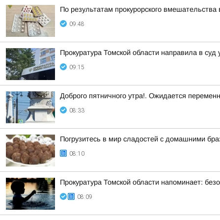
По результатам прокурорского вмешательства 
09:48
Прокуратура Томской области направила в суд 
09:15
Доброго пятничного утра!. Ожидается перемен
08:33
Погрузитесь в мир сладостей с домашними бр
08:10
Прокуратура Томской области напоминает: безо
08:09