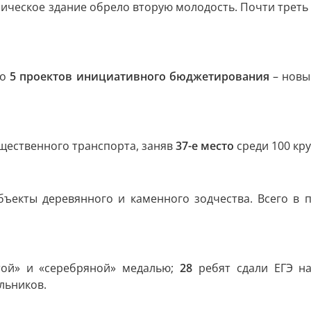
еское здание обрело вторую молодость. Почти треть том
но
5 проектов инициативного бюджетирования
– новы
щественного транспорта, заняв
37-е место
среди 100 кр
ъекты деревянного и каменного зодчества. Всего в
отой» и «серебряной» медалью;
28
ребят сдали ЕГЭ н
льников.