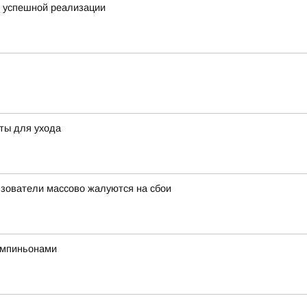
я успешной реализации
еты для ухода
льзователи массово жалуются на сбои
ампиньонами