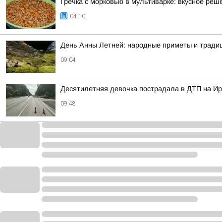
Гречка с морковью в мультиварке: вкусное реш
04:10
День Анны Летней: народные приметы и традици
09:04
Десятилетняя девочка пострадала в ДТП на Ир
09:48