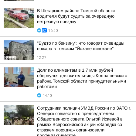
В Шегарском районе Томской области
водителя будут судить за очередную
нетрезвую поездку
16:50
"Будто по бензину": что говорят очевидцы
пожара в томском "Йохане пивохане"
12:27
Долг по алиментам в 1,7 млн рублей
обернулся для жительницы Колпашевского
района Томской области принудительными
работами
14:13
Сотрудники полиции УМВД России по ЗАТО г.
Северск совместно с председателем
Общественного совета Ольгой Исаевой в
рамках Всероссийской акции «Зарядка со
стражем порядка» организовали
профилактическое...