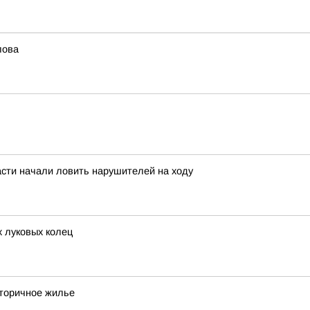
лова
асти начали ловить нарушителей на ходу
 луковых колец
вторичное жилье