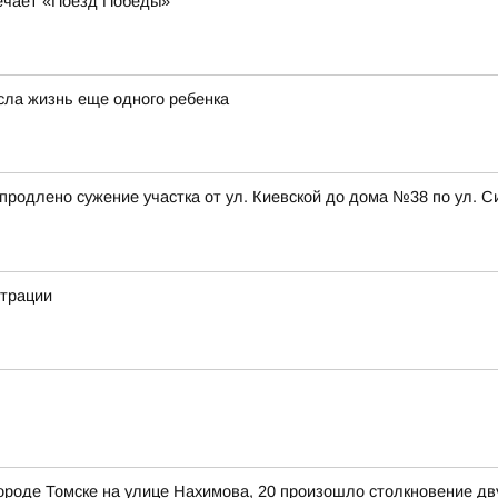
речает «Поезд Победы»
сла жизнь еще одного ребенка
а, продлено сужение участка от ул. Киевской до дома №38 по ул
страции
в городе Томске на улице Нахимова, 20 произошло столкновение д