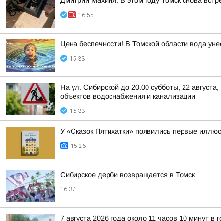
Дмитрий Махиня: В этом году Томск снова вст
16:55
Цена беспечности! В Томской области вода уне
15:33
На ул. Сибирской до 20.00 субботы, 22 август
объектов водоснабжения и канализации
16:33
У «Сказок Пятихатки» появились первые иллю
15:26
Сибирское дерби возвращается в Томск
16:37
7 августа 2026 года около 11 часов 10 минут 