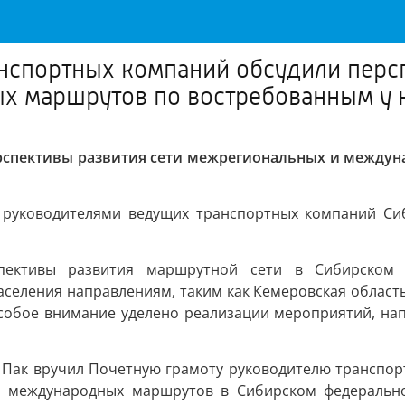
нспортных компаний обсудили персп
х маршрутов по востребованным у 
рспективы развития сети межрегиональных и междун
 руководителями ведущих транспортных компаний Сиб
пективы развития маршрутной сети в Сибирском 
еления направлениям, таким как Кемеровская область и
 особое внимание уделено реализации мероприятий, на
 Пак вручил Почетную грамоту руководителю транспор
и международных маршрутов в Сибирском федеральн