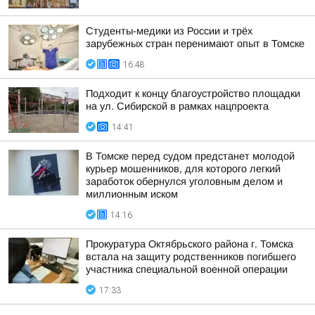
Студенты-медики из России и трёх
зарубежных стран перенимают опыт в Томске
16:48
Подходит к концу благоустройство площадки
на ул. Сибирской в рамках нацпроекта
14:41
В Томске перед судом предстанет молодой
курьер мошенников, для которого легкий
заработок обернулся уголовным делом и
миллионным иском
14:16
Прокуратура Октябрьского района г. Томска
встала на защиту родственников погибшего
участника специальной военной операции
17:33