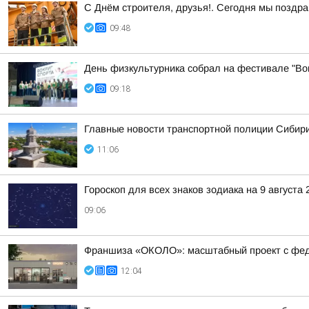
С Днём строителя, друзья!. Сегодня мы поздр
09:48
День физкультурника собрал на фестивале "Вок
09:18
Главные новости транспортной полиции Сибири
11:06
Гороскоп для всех знаков зодиака на 9 августа 
09:06
Франшиза «ОКОЛО»: масштабный проект с фе
12:04