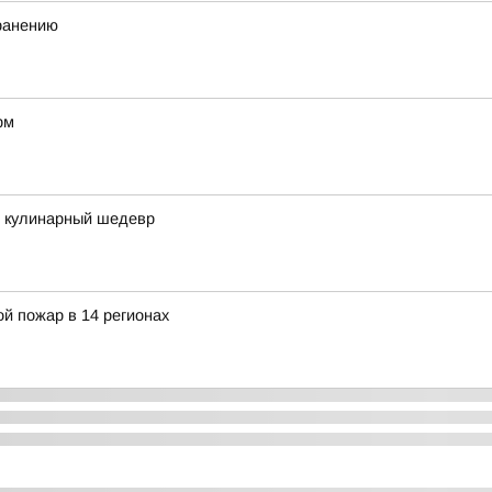
хранению
рм
в кулинарный шедевр
й пожар в 14 регионах