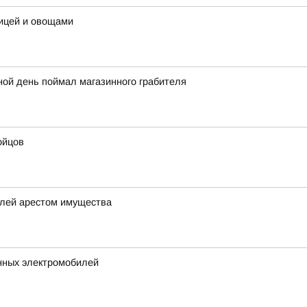
рицей и овощами
ной день поймал магазинного грабителя
ойцов
елей арестом имущества
нных электромобилей