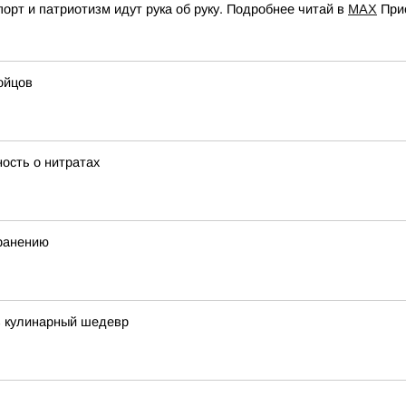
орт и патриотизм идут рука об руку. Подробнее читай в
МАХ
При
ойцов
ость о нитратах
хранению
в кулинарный шедевр