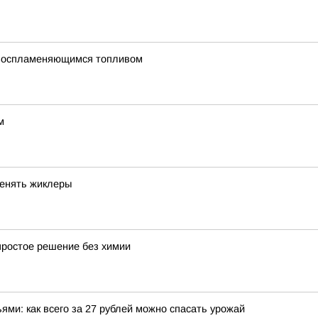
овоспламеняющимся топливом
м
менять жиклеры
простое решение без химии
ми: как всего за 27 рублей можно спасать урожай