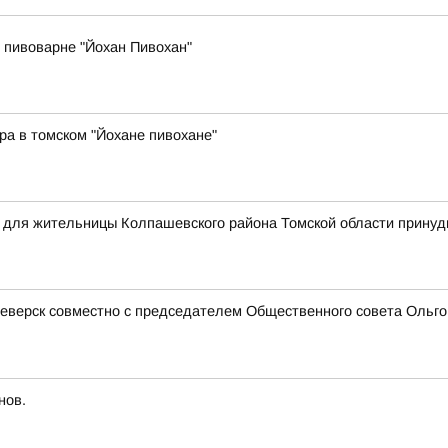
 пивоварне "Йохан Пивохан"
ра в томском "Йохане пивохане"
я для жительницы Колпашевского района Томской области прину
еверск совместно с председателем Общественного совета Ольгой
нов.