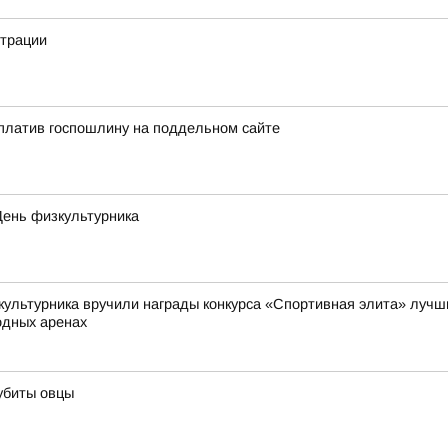
страции
платив госпошлину на поддельном сайте
День физкультурника
культурника вручили награды конкурса «Спортивная элита» лучши
одных аренах
убиты овцы