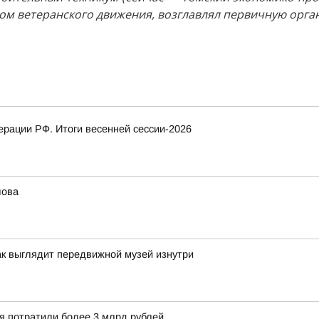
ом ветеранского движения, возглавлял первичную орга
рации РФ. Итоги весенней сессии-2026
лова
ак выглядит передвижной музей изнутри
ия потратили более 3 млрд рублей