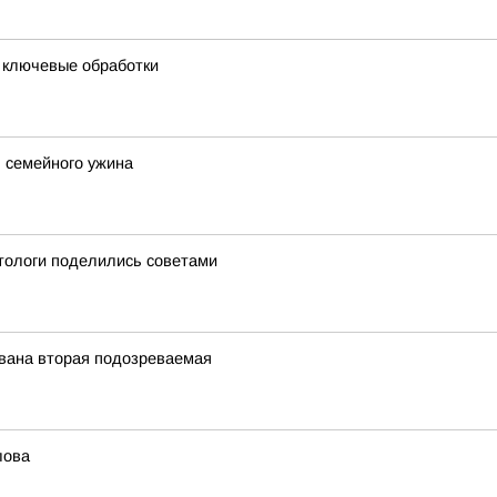
и ключевые обработки
 семейного ужина
етологи поделились советами
ована вторая подозреваемая
лова