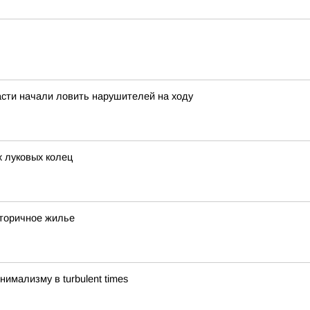
асти начали ловить нарушителей на ходу
 луковых колец
вторичное жилье
имализму в turbulent times