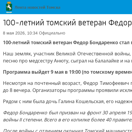
100-летний томский ветеран Федор
Официально
8 мая 2026, 10:34
100-летний томский ветеран Федор Бондаренко стал
Наш земляк, участник Великой Отечественной войны
песню про медсестру Анюту, сыграл на балалайке и на 
Программа выйдет 9 мая в 19:00 (по томскому времен
Несмотря на почтенный возраст, Федор Тимофеевич 
до 8 вечера. Организаторы программы проявили искл
Рядом с ним была дочь Галина Кошельская, его надежн
Федор Бондаренко был призван на фронт 30 апреля 19
войны II степени. Всего в его копилке более 40 прави
После войны с отличием окончил Томский машиностр