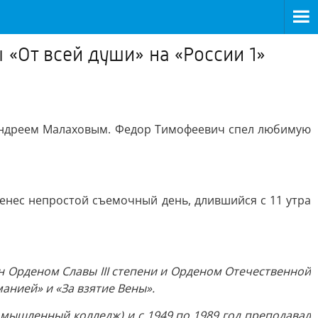
«От всей души» на «России 1»
 Андреем Малаховым. Федор Тимофеевич спел любимую
нес непростой съемочный день, длившийся с 11 утра
н Орденом Славы III степени и Орденом Отечественной
манией» и «За взятие Вены».
ышленный колледж) и с 1949 по 1989 год преподавал