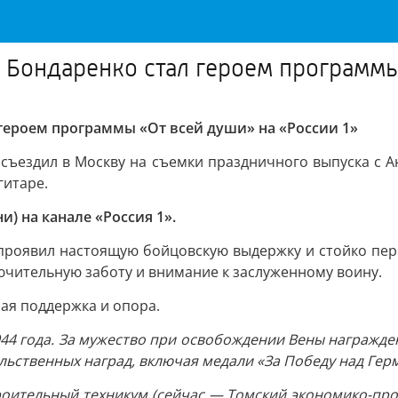
 Бондаренко стал героем программы 
 героем программы «От всей души» на «России 1»
, съездил в Москву на съемки праздничного выпуска с
гитаре.
и) на канале «Россия 1».
проявил настоящую бойцовскую выдержку и стойко пере
ючительную заботу и внимание к заслуженному воину.
ая поддержка и опора.
44 года. За мужество при освобождении Вены награжде
тельственных наград, включая медали «За Победу над Гер
оительный техникум (сейчас — Томский экономико-пром