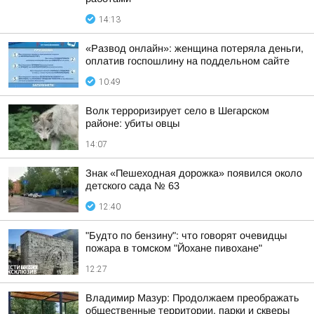
14:13
«Развод онлайн»: женщина потеряла деньги,
оплатив госпошлину на поддельном сайте
10:49
Волк терроризирует село в Шегарском
районе: убиты овцы
14:07
Знак «Пешеходная дорожка» появился около
детского сада № 63
12:40
"Будто по бензину": что говорят очевидцы
пожара в томском "Йохане пивохане"
12:27
Владимир Мазур: Продолжаем преображать
общественные территории, парки и скверы