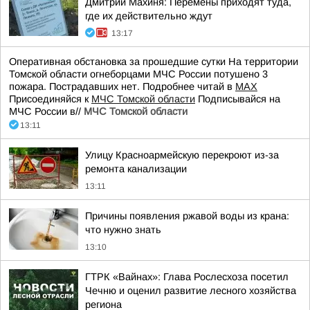
Дмитрий Махиня: Перемены приходят туда,
где их действительно ждут
13:17
Оперативная обстановка за прошедшие сутки На территории
Томской области огнеборцами МЧС России потушено 3
пожара. Пострадавших нет. Подробнее читай в
МАХ
Присоединяйся к
МЧС Томской области
Подписывайся на
МЧС России в//
МЧС Томской области
13:11
Улицу Красноармейскую перекроют из-за
ремонта канализации
13:11
Причины появления ржавой воды из крана:
что нужно знать
13:10
ГТРК «Вайнах»: Глава Рослесхоза посетил
Чечню и оценил развитие лесного хозяйства
региона