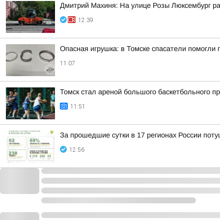
Дмитрий Махиня: На улице Розы Люксембург р
12:39
Опасная игрушка: в Томске спасатели помогли 
11:07
Томск стал ареной большого баскетбольного пр
11:51
За прошедшие сутки в 17 регионах России пот
12:56