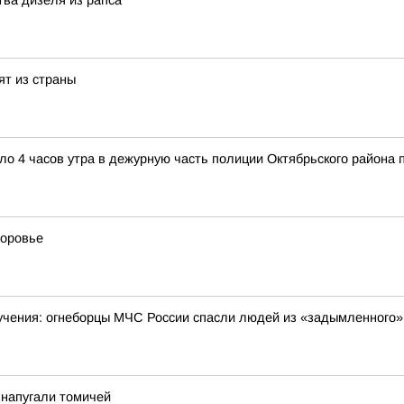
тва дизеля из рапса
ят из страны
коло 4 часов утра в дежурную часть полиции Октябрьского район
доровье
учения: огнеборцы МЧС России спасли людей из «задымленного»
у напугали томичей