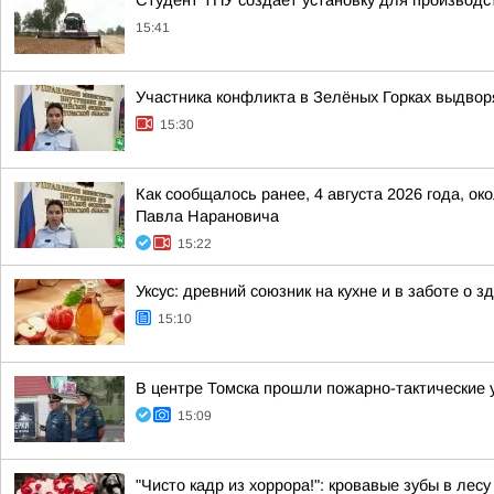
Студент ТПУ создает установку для производс
15:41
Участника конфликта в Зелёных Горках выдвор
15:30
Как сообщалось ранее, 4 августа 2026 года, о
Павла Нарановича
15:22
Уксус: древний союзник на кухне и в заботе о з
15:10
В центре Томска прошли пожарно-тактические 
15:09
"Чисто кадр из хоррора!": кровавые зубы в лес