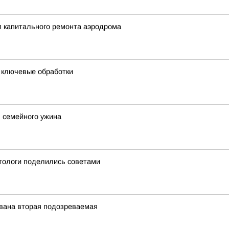
ап капитального ремонта аэродрома
и ключевые обработки
 семейного ужина
етологи поделились советами
ована вторая подозреваемая