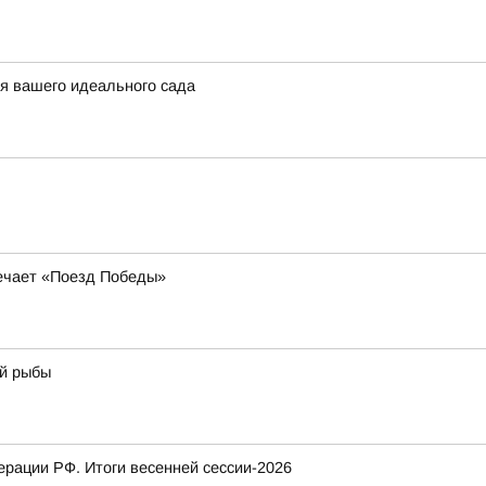
ля вашего идеального сада
речает «Поезд Победы»
ой рыбы
рации РФ. Итоги весенней сессии-2026