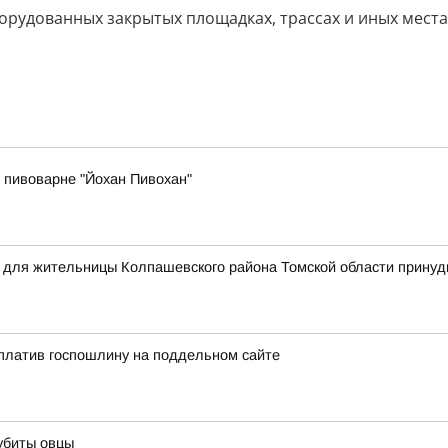
борудованных закрытых площадках, трассах и иных мест
 пивоварне "Йохан Пивохан"
я для жительницы Колпашевского района Томской области прину
платив госпошлину на поддельном сайте
убиты овцы