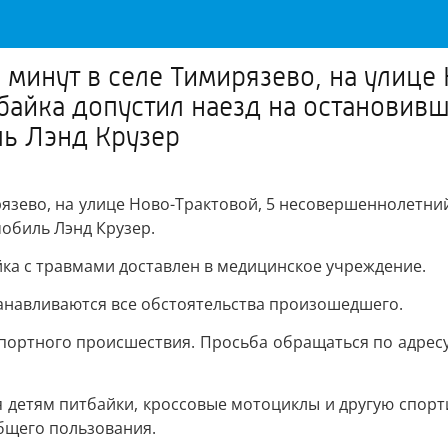
5 минут в селе Тимирязево, на улице
байка допустил наезд на остановив
ь Лэнд Крузер
ирязево, на улице Ново-Трактовой, 5 несовершеннолетн
обиль Лэнд Крузер.
йка с травмами доставлен в медицинское учреждение.
танавливаются все обстоятельства произошедшего.
тного происшествия. Просьба обращаться по адресу: Ирк
 детям питбайки, кроссовые мотоциклы и другую спорти
бщего пользования.