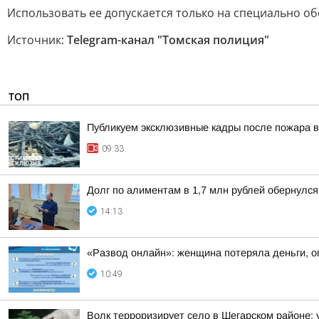
Использовать ее допускается только на специально о
Источник:
Telegram-канал "Томская полиция"
ТОП
Публикуем эксклюзивные кадры после пожара в
09:33
Долг по алиментам в 1,7 млн рублей обернулс
14:13
«Развод онлайн»: женщина потеряла деньги, о
10:49
Волк терроризирует село в Шегарском районе: 