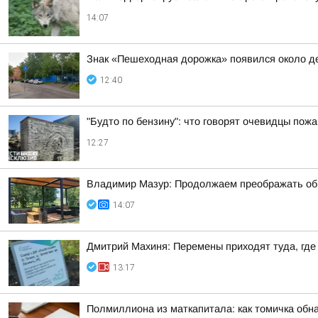
14:07
Знак «Пешеходная дорожка» появился около де
12:40
"Будто по бензину": что говорят очевидцы пожа
12:27
Владимир Мазур: Продолжаем преображать обще
14:07
Дмитрий Махиня: Перемены приходят туда, где
13:17
Полмиллиона из маткапитала: как томичка обн