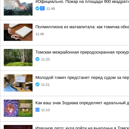
#Официально. Пожар на площади 900 квадрат
11:48
Полмиллиона из маткапитала: как томичка обн
11:46
Томская межрайонная природоохранная прокур
11:33
Молодой томич предстанет перед судом за пер
11:21
Как ваш знак Зодиака определяет идеальный 
11:10
Изящное лето: куда пойти на выходных в Томск