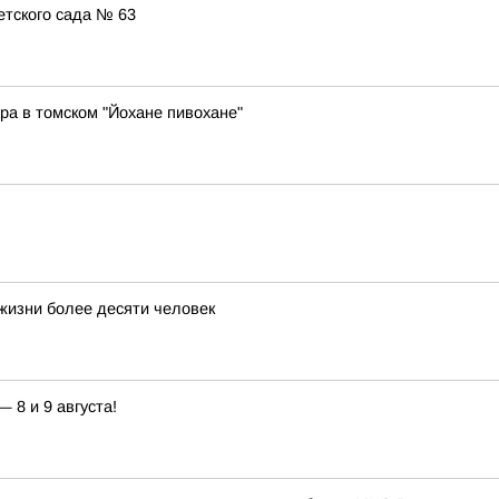
етского сада № 63
ара в томском "Йохане пивохане"
 жизни более десяти человек
8 и 9 августа!