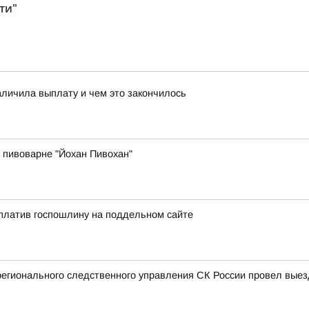
ти"
аличила выплату и чем это закончилось
 пивоварне "Йохан Пивохан"
платив госпошлину на поддельном сайте
регионального следственного управления СК России провел вые