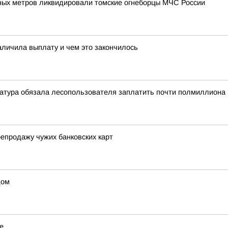
ных метров ликвидировали томские огнеборцы МЧС России
аличила выплату и чем это закончилось
атура обязала лесопользователя заплатить почти полмиллиона 
епродажу чужих банковских карт
дом
е