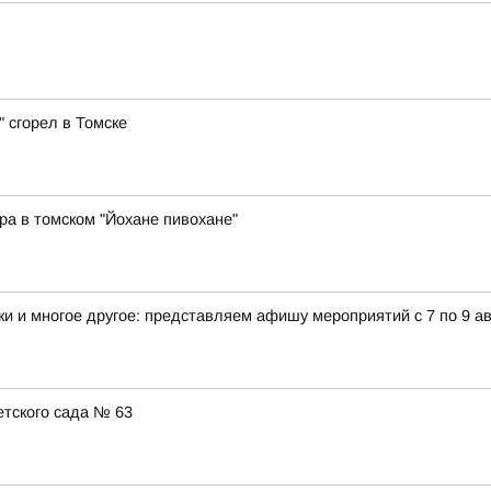
 сгорел в Томске
ра в томском "Йохане пивохане"
и и многое другое: представляем афишу мероприятий с 7 по 9 ав
тского сада № 63