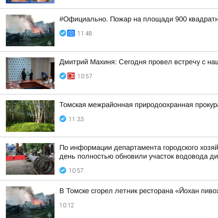
#Официально. Пожар на площади 900 квадратн
11:48
Дмитрий Махиня: Сегодня провел встречу с н
10:57
Томская межрайонная природоохранная прокур
11:33
По информации департамента городского хозяй
день полностью обновили участок водовода ди
10:57
В Томске сгорел летник ресторана «Йохан пиво
10:12