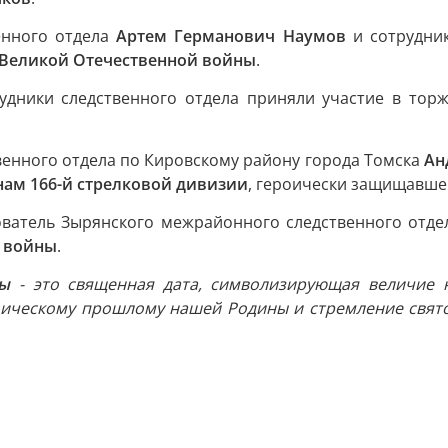
енного отдела
Артем Германович Наумов
и сотрудник
 Великой Отечественной войны
.
рудники следственного отдела приняли участие в тор
венного отдела по Кировскому району города Томска
Ан
ам 166-й стрелковой дивизии
, героически защищавше
ователь Зырянского межрайонного следственного отд
й войны
.
ы
- это священная дата, символизирующая величие 
роическому прошлому нашей Родины и стремление свято