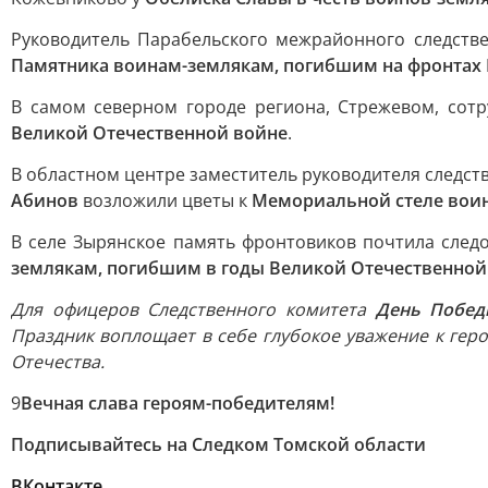
Руководитель Парабельского межрайонного следств
Памятника воинам-землякам, погибшим на фронтах
В самом северном городе региона, Стрежевом, сот
Великой Отечественной войне
.
В областном центре заместитель руководителя следст
Абинов
возложили цветы к
Мемориальной стеле воин
В селе Зырянское память фронтовиков почтила след
землякам, погибшим в годы Великой Отечественно
Для офицеров Следственного комитета
День Побед
Праздник воплощает в себе глубокое уважение к ге
Отечества.
9
Вечная слава героям-победителям!
Подписывайтесь на Следком Томской области
ВКонтакте