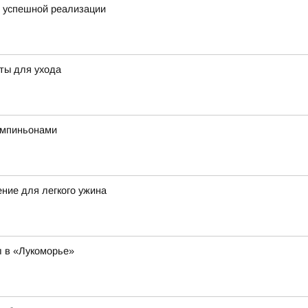
я успешной реализации
еты для ухода
ампиньонами
ение для легкого ужина
 в «Лукоморье»