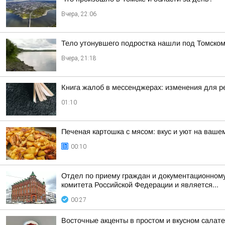
Вчера, 22:06
Тело утонувшего подростка нашли под Томско
Вчера, 21:18
Книга жалоб в мессенджерах: изменения для р
01:10
Печеная картошка с мясом: вкус и уют на ваше
00:10
Отдел по приему граждан и документационному
комитета Российской Федерации и является...
00:27
Восточные акценты в простом и вкусном салат