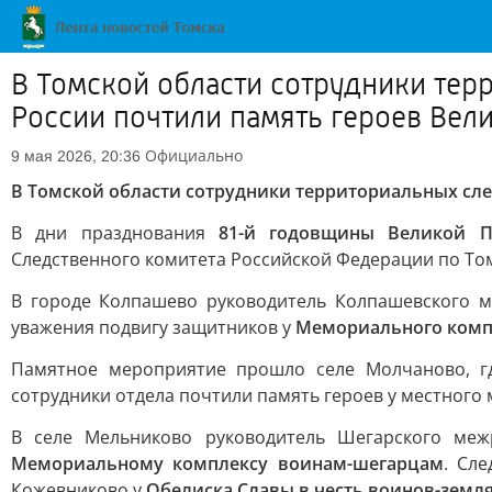
В Томской области сотрудники тер
России почтили память героев Вел
Официально
9 мая 2026, 20:36
В Томской области сотрудники территориальных сле
В дни празднования
81-й годовщины Великой 
Следственного комитета Российской Федерации по Том
В городе Колпашево руководитель Колпашевского 
уважения подвигу защитников у
Мемориального комп
Памятное мероприятие прошло селе Молчаново, г
сотрудники отдела почтили память героев у местного
В селе Мельниково руководитель Шегарского меж
Мемориальному комплексу воинам-шегарцам
. Сл
Кожевниково у
Обелиска Славы в честь воинов-земл