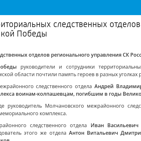
риториальных следственных отделов
икой Победы
дственных отделов регионального управления СК Рос
Победы
руководители и сотрудники территориальных
ской области почтили память героев в разных уголках 
межрайонного следственного отдела
Андрей Владими
лекса воинам-колпашевцам, погибшим в годы Велик
де руководитель Молчановского межрайонного след
 мемориального комплекса.
районного следственного отдела
Иван Васильевич
едователь этого же отдела
Антон Витальевич Дмитри
яков
.