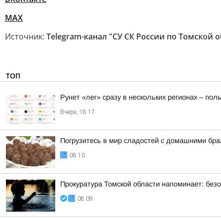
MAX
Источник:
Telegram-канал "СУ СК России по Томской 
ТОП
Рунет «лег» сразу в нескольких регионах – по
Вчера, 18:17
Погрузитесь в мир сладостей с домашними бр
08:10
Прокуратура Томской области напоминает: безо
08:09