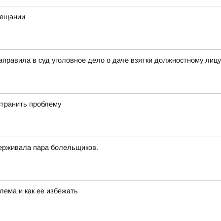
вещании
направила в суд уголовное дело о даче взятки должностному ли
странить проблему
ерживала пара болельщиков.
лема и как ее избежать