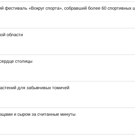
ий фестиваль «Вокруг спорта», собравший более 60 спортивных ш
кой области
 сердце столицы
растений для забывчивых томичей
ощами и сыром за считанные минуты