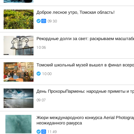
Доброе лесное утро, Томская область!
09:30
Рекордные долги за свет: раскрываем масштаб
10:06
Томский школьный музей вышел в финал всерос
10:00
День ПрохорыПармены: народные приметы и тра
09:07
Жюри международного конкурса Aerial Photogra
неожиданного ракурса
11:49