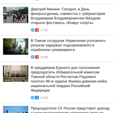
Дмитрий Махиня: Сегодня, в День
физкультурника, совместно с губернатором
Владимиром Владимировичем Мазуром
открыли фестиваль «Вокруг спорта»
17:42
В Томске сотрудник Управления уголовного
розыска задержал подозреваемого в
ограблении супермаркета
16:49
В преддверии Единого дня голосования
председатель Избирательной комиссии
Томской области Ростислав Радзивил
посетил 98-ю ордена Жукова дивизию войск
национальной гвардии Российской
Федерации
16:45
Председателю СК России представят доклад
о ходе расследования уголовного дела по