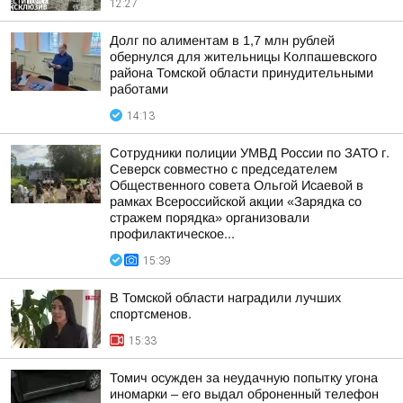
12:27
Долг по алиментам в 1,7 млн рублей
обернулся для жительницы Колпашевского
района Томской области принудительными
работами
14:13
Сотрудники полиции УМВД России по ЗАТО г.
Северск совместно с председателем
Общественного совета Ольгой Исаевой в
рамках Всероссийской акции «Зарядка со
стражем порядка» организовали
профилактическое...
15:39
В Томской области наградили лучших
спортсменов.
15:33
Томич осужден за неудачную попытку угона
иномарки – его выдал оброненный телефон