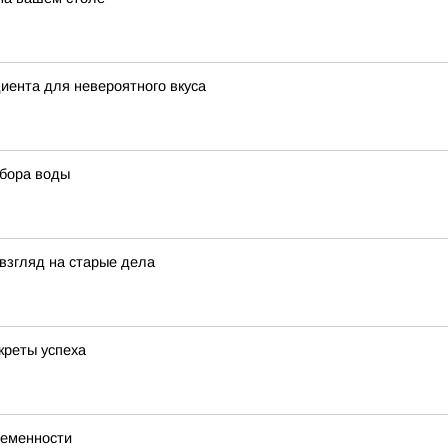
диента для невероятного вкуса
ыбора воды
взгляд на старые дела
креты успеха
ременности