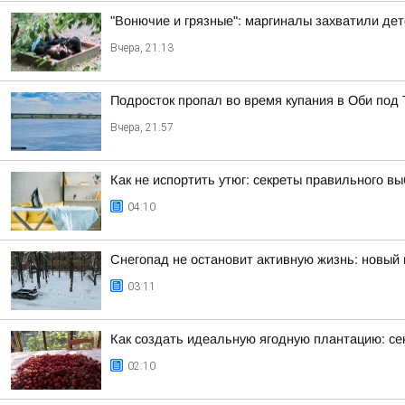
"Вонючие и грязные": маргиналы захватили де
Вчера, 21:13
Подросток пропал во время купания в Оби под
Вчера, 21:57
Как не испортить утюг: секреты правильного в
04:10
Снегопад не остановит активную жизнь: новый 
03:11
Как создать идеальную ягодную плантацию: се
02:10