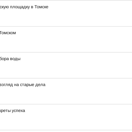
тскую площадку в Томске
 Томском
ыбора воды
взгляд на старые дела
креты успеха