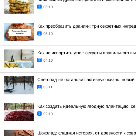
06:10
Как преобразить драники: три секретных ингре
05:10
Как не испортить утюг: секреты правильного в
04:10
Снегопад не остановит активную жизнь: новый 
03:11
Как создать идеальную ягодную плантацию: се
02:10
Шоколад: сладкая история, от древности к сов