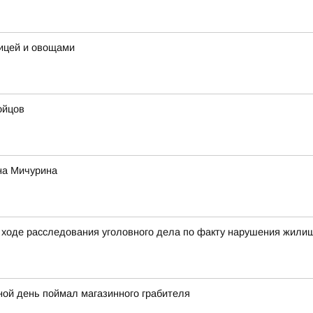
рицей и овощами
ойцов
на Мичурина
ходе расследования уголовного дела по факту нарушения жилищ
ной день поймал магазинного грабителя