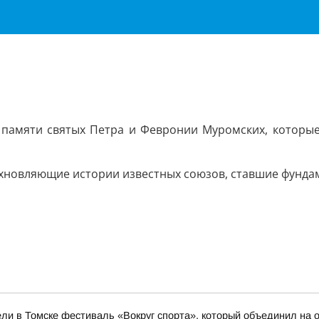
 памяти святых Петра и Февронии Муромских, которы
охновляющие истории известных союзов, ставшие фундам
ли в Томске фестиваль «Вокруг спорта», который объединил на о