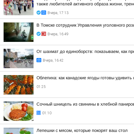
также любителей активного образа жизни, трене
Вчера, 17:13
В Томске сотрудник Управления уголовного ро
Вчера, 16:49
От шахмат до единоборств: показываем, как пр
Вчера, 16:42
Облепиха: как канадские ягоды готовы удивит
01:25
Сочный шницель из свинины в хлебной паниров
01:10
Лепешки с мясом, которые покорят ваш стол