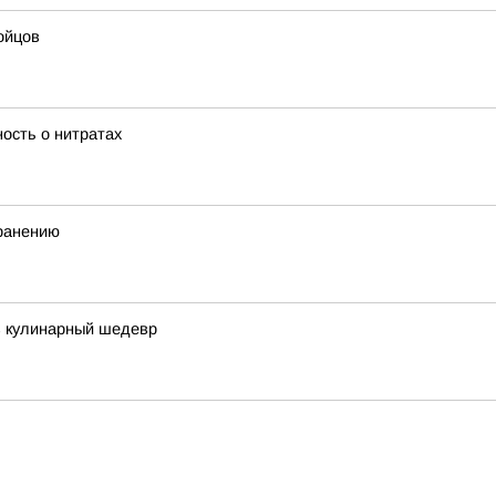
ойцов
ость о нитратах
хранению
в кулинарный шедевр