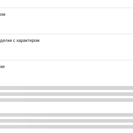
дом
делки с характером
ске