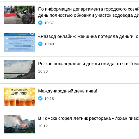
По информации департамента городского хозяй
день полностью обновили участок водовода ди
10:57
«Развод онлайн»: женщина потеряла деньги, 
10:49
Резкое похолодание и дожди ожидаются в Том
10:30
Международный день пива!
10:18
В Томске сгорел летник ресторана «Йохан пиво
10:12