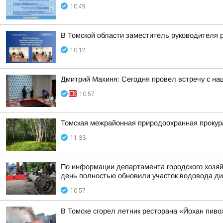
10:49
В Томской области заместитель руководителя 
10:12
Дмитрий Махиня: Сегодня провел встречу с н
10:57
Томская межрайонная природоохранная прокур
11:33
По информации департамента городского хозяй
день полностью обновили участок водовода ди
10:57
В Томске сгорел летник ресторана «Йохан пиво