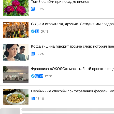
Топ-3 ошибки при посадке пионов
18:25
С Днём строителя, друзья!. Сегодня мы поздр
09:48
Когда тишина говорит громче слов: история пр
17:25
Франшиза «ОКОЛО»: масштабный проект с фе
12:04
Необычные способы приготовления фасоли, ко
18:10