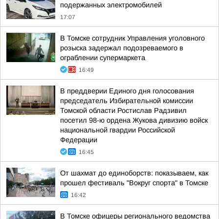
подержанных электромобилей
17:07
В Томске сотрудник Управления уголовного
розыска задержал подозреваемого в
ограблении супермаркета
16:49
В преддверии Единого дня голосования
председатель Избирательной комиссии
Томской области Ростислав Радзивил
посетил 98-ю ордена Жукова дивизию войск
национальной гвардии Российской
Федерации
16:45
От шахмат до единоборств: показываем, как
прошел фестиваль "Вокруг спорта" в Томске
16:42
В Томске офицеры регионального ведомства