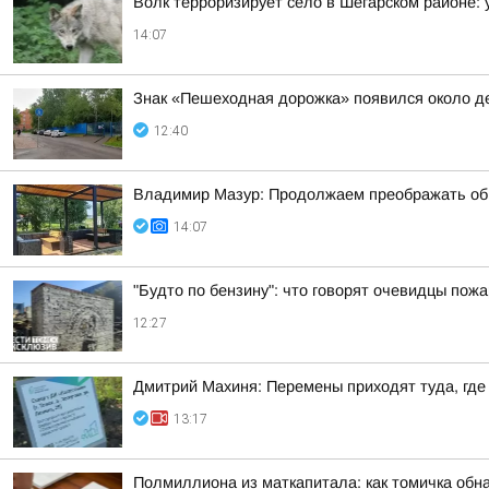
Волк терроризирует село в Шегарском районе: 
14:07
Знак «Пешеходная дорожка» появился около де
12:40
Владимир Мазур: Продолжаем преображать обще
14:07
"Будто по бензину": что говорят очевидцы пожа
12:27
Дмитрий Махиня: Перемены приходят туда, где
13:17
Полмиллиона из маткапитала: как томичка обн