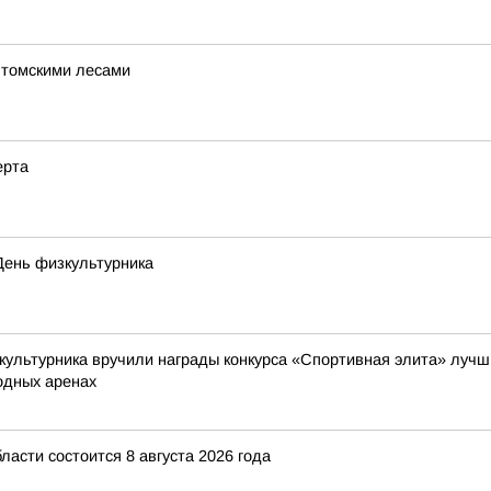
а томскими лесами
ерта
День физкультурника
культурника вручили награды конкурса «Спортивная элита» лучши
одных аренах
асти состоится 8 августа 2026 года