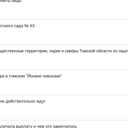
убиты овцы
тского сада № 63
ственные территории, парки и скверы Томской области по нацп
ра в томском "Йохане пивохане"
 их действительно ждут
аличила выплату и чем это закончилось