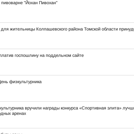
 пивоварне "Йохан Пивохан"
я для жительницы Колпашевского района Томской области прину
платив госпошлину на поддельном сайте
День физкультурника
культурника вручили награды конкурса «Спортивная элита» лучши
одных аренах