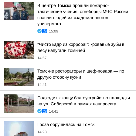
В центре Томска прошли пожарно-
тактические учения: огнеборцы МЧС России
спасли людей из «задымленного»
универмага
15:09
"Чисто кадр из хоррора!": кровавые зубы в
лесу напугали томичей
14:57
Томские рестораторы и шеф-повара — по
другую сторону кухни
14:41
Подходит к концу благоустройство площадки
на ул. Сибирской в рамках нацпроекта
14:41
Гроза обрушилась на Томск!
14:28