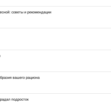
весной: советы и рекомендации
м
образия вашего рациона
традал подросток