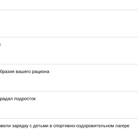
м
образия вашего рациона
традал подросток
овели зарядку с детьми в спортивно-оздоровительном лагере