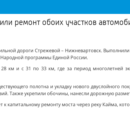
или ремонт обоих участков автомоб
ильной дороги Стрежевой – Нижневартовск. Выполнили
е Народной программы Единой России.
о 28 км и с 31 по 33 км, где за период многолетней 
ствующего полотна и укладку нового двуслойного пок
вий. Также укрепили обочины, нанесли дорожную размет
ает к капитальному ремонту моста через реку Кайма, ко