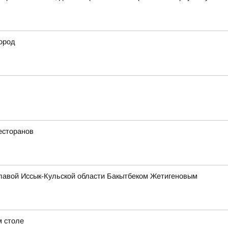
ород
есторанов
главой Иссык-Кульской области Бакытбеком Жетигеновым
м столе