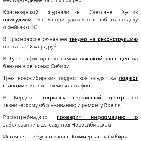
месторождение за 5,1 млрд руб.
Красноярской журналистке Светлане Хустик
присудили
1,5 года принудительных работы по делу
о фейках о ВС
В Красноярске объявлен
тендер на реконструкцию
цирка за 2,8 млрд руб.
В Туве зафиксирован самый
высокий рост цен
на
бензин в регионах Сибири
Трех новосибирских подростков осудят за
поджог
станции
связи и релейных шкафов
В Бердске
открылся сервисный центр
по
техническому обслуживанию и ремонту Boeing
Роспотребнадзор
проверит информацию о
заболевании в детсаду под Новосибирском
Источник:
Telegram-канал "Коммерсантъ Сибирь"