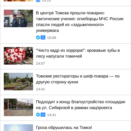
15:10
В центре Томска прошли пожарно-
тактические учения: огнеборцы МЧС России
спасли людей из «задымленного»
универмага
15:09
"Чисто кадр из хоррора!": кровавые зубы в
лесу напугали томичей
14:57
Томские рестораторы и шеф-повара — по
другую сторону кухни
14:41
Подходит к концу благоустройство площадки
на ул. Сибирской в рамках нацпроекта
14:41
Гроза обрушилась на Томск!