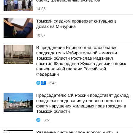
оценку федеральных экспертов
14:06
Томский следком проверяет ситуацию в
домах на Мичурина
18:07
В преддверии Единого дня голосования
председатель Избирательной комиссии
Томской области Ростислав Радзивил
посетил 98-ю ордена Жукова дивизию войск
национальной гвардии Российской
Федерации
16:45
Председателю СК России представят доклад
о ходе расследования уголовного дела по
факту нарушения жилищных прав граждан в
Томской области
18:51
Удаление листьев у помидоров: мифы и