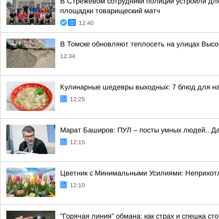
В Стрежевом сотрудники полиции устроили дл
площадки товарищеский матч
12:40
В Томске обновляют теплосеть на улицах Высо
12:34
Кулинарные шедевры выходных: 7 блюд для н
12:25
Марат Баширов: ПУЛ – посты умных людей.. Да
12:15
Цветник с Минимальными Усилиями: Неприхотл
12:10
"Горячая линия" обмана: как страх и спешка с