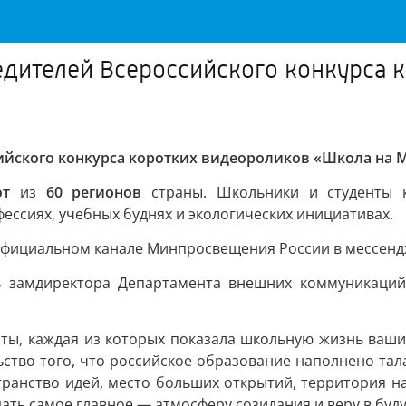
дителей Всероссийского конкурса 
ийского конкурса коротких видеороликов «Школа на
от
из
60 регионов
страны. Школьники и студенты к
ессиях, учебных буднях и экологических инициативах.
официальном канале Минпросвещения России в мессенд
сь замдиректора Департамента внешних коммуникац
ты, каждая из которых показала школьную жизнь ваши
ьство того, что российское образование наполнено тала
странство идей, место больших открытий, территория н
ать самое главное — атмосферу созидания и веру в бу