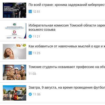
По всей стране: хроника задержаний киберпрес
12:51
Избирательная комиссия Томской области заре
восьмого созыва
11:21
Как избавиться от навязчивых мыслей о еде и 
11:25
Томские студенты осваивают профессию на об
11:03
Завтра, 9 августа, на время проведения футб
11:06