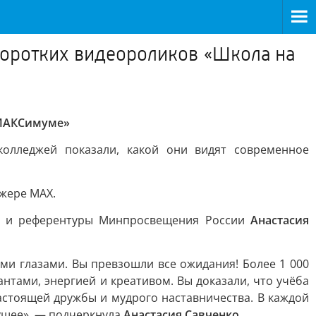
коротких видеороликов «Школа на
 МАКСимуме»
олледжей показали, какой они видят современное
жере МАХ.
ий и референтуры Минпросвещения России
Анастасия
ми глазами. Вы превзошли все ожидания! Более 1 000
нтами, энергией и креативом. Вы доказали, что учёба
астоящей дружбы и мудрого наставничества. В каждой
дущее», — подчеркнула
Анастасия Савченко
.