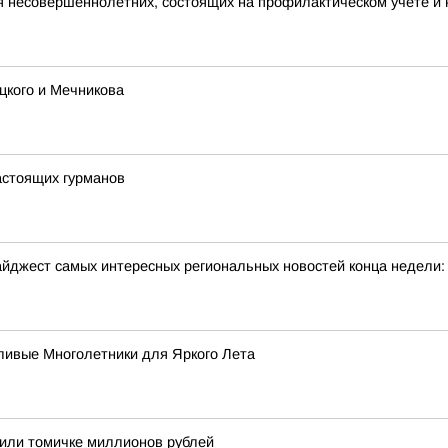
я несовершеннолетних, состоящих на профилактическом учете 
цкого и Мечникова
астоящих гурманов
йджест самых интересных региональных новостей конца недели:
ивые Многолетники для Яркого Лета
тоили томичке миллионов рублей