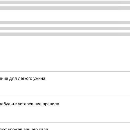
ение для легкого ужина
 забудьте устаревшие правила
яют урожай вашего сада