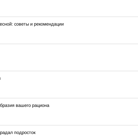
весной: советы и рекомендации
м
образия вашего рациона
традал подросток