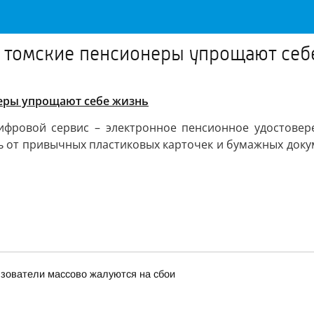
к томские пенсионеры упрощают себ
неры упрощают себе жизнь
фровой сервис – электронное пенсионное удостовере
ь от привычных пластиковых карточек и бумажных докум
льзователи массово жалуются на сбои