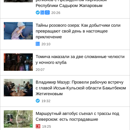
Республики Садыром Жапаровым
20:26
Тайны розового озера: Как добытчики соли
превращают свой день в настоящее
приключение
20:10
Томича наказали за две сломанные челюсти
у ночного клуба
20:07
Владимир Мазур: Провели рабочую встречу
с главой Иссык-Кульской области Бакытбеком
Жетигеновым
19:32
Маршрутный автобус съехал с трассы под
Северском: есть пострадавшие
19:25