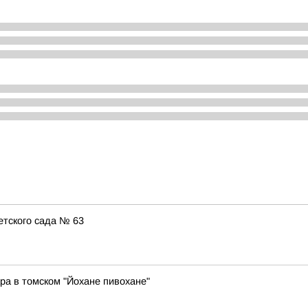
етского сада № 63
ара в томском "Йохане пивохане"