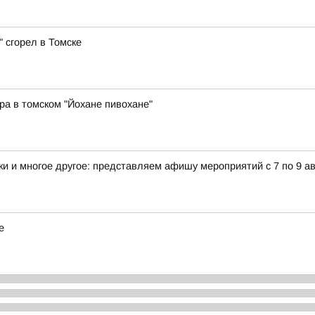
 сгорел в Томске
ра в томском "Йохане пивохане"
и и многое другое: представляем афишу мероприятий с 7 по 9 ав
е