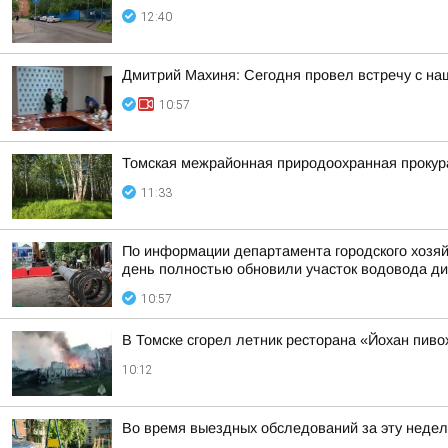
12:40
Дмитрий Махиня: Сегодня провел встречу с н
10:57
Томская межрайонная природоохранная прокур
11:33
По информации департамента городского хозяй
день полностью обновили участок водовода ди
10:57
В Томске сгорел летник ресторана «Йохан пиво
10:12
Во время выездных обследований за эту недел