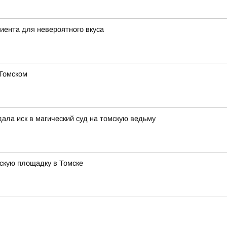
диента для невероятного вкуса
 Томском
дала иск в магический суд на томскую ведьму
тскую площадку в Томске