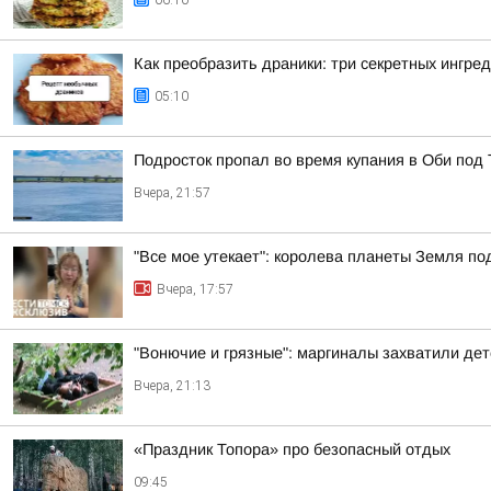
06:10
Как преобразить драники: три секретных ингре
05:10
Подросток пропал во время купания в Оби под
Вчера, 21:57
"Все мое утекает": королева планеты Земля по
Вчера, 17:57
"Вонючие и грязные": маргиналы захватили де
Вчера, 21:13
«Праздник Топора» про безопасный отдых
09:45