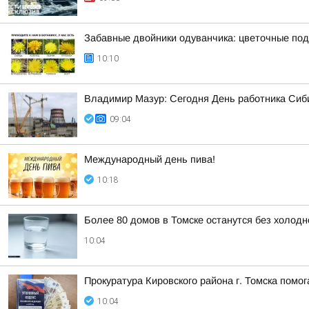
Забавные двойники одуванчика: цветочные под
10:10
Владимир Мазур: Сегодня День работника Сиби
09:04
Международный день пива!
10:18
Более 80 домов в Томске останутся без холодн
10:04
Прокуратура Кировского района г. Томска помо
10:04