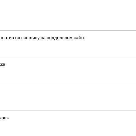
оплатив госпошлину на поддельном сайте
ске
хан»