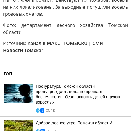
На 16 июня в области действуют 19 пожаров, восемь
из них локализованы. За выходные потушили восемь
грозовых очагов.
Фото: департамент лесного хозяйства Томской
области
Источник:
Канал в МАКС "TOMSK.RU | СМИ |
Новости Томска"
ТОП
Прокуратура Томской области
предупреждает: вода не прощает
беспечности – безопасность детей в руках
взрослых
08:15
Доброе лесное утро, Томская область!