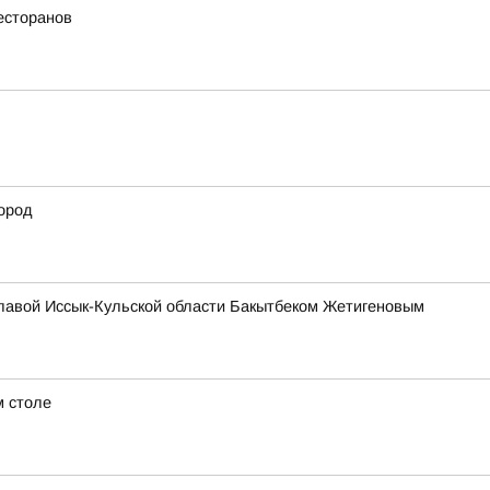
есторанов
ород
главой Иссык-Кульской области Бакытбеком Жетигеновым
м столе