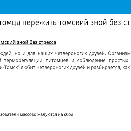
томцу пережить томский зной без ст
мский зной без стресса
людей, но и для наших четвероногих друзей. Организм
й терморегуляции питомцев и соблюдение простых 
и-Томск" любит четвероногих друзей и разбирается, ка
льзователи массово жалуются на сбои