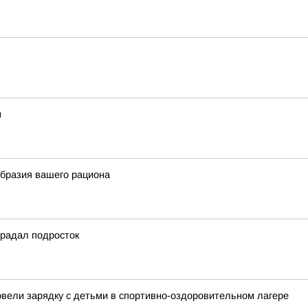
м
образия вашего рациона
традал подросток
овели зарядку с детьми в спортивно-оздоровительном лагере