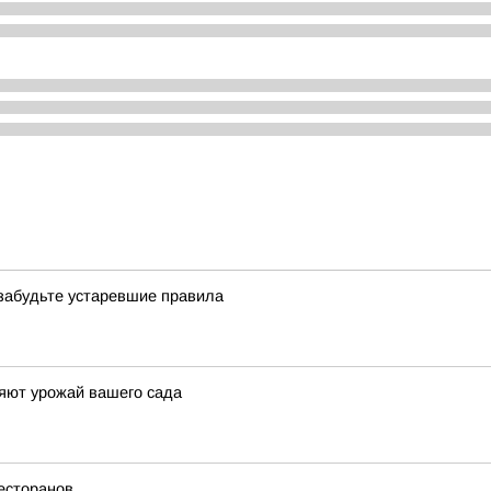
 забудьте устаревшие правила
яют урожай вашего сада
есторанов