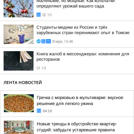
Маленькие, но мощные: Как кольчатки
определяют урожай вашего сада
02:10
Студенты-медики из России и трёх
зарубежных стран перенимают опыт в Томске
Вчера, 16:48
Книга жалоб в мессенджерах: изменения для
ресторанов
01:10
ЛЕНТА НОВОСТЕЙ
Гречка с морковью в мультиварке: вкусное
решение для легкого ужина
04:10
Новые тренды в обустройстве квартир-
студий: забудьте устаревшие правила